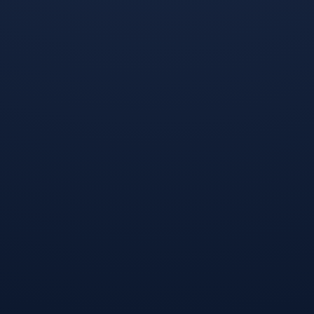
开云体育-三笘薰的闪电反击，沙
开云体育在线-节奏风暴，2026世
特铁骑碾碎泰国，世界杯C组唯一
界杯B组的唯一暗号，喀麦隆碾压
悬念破灭
乌兹别克斯坦，C罗的致命一击将
时间凝固
开云体育app-蓝衣军团的救赎之
开云体育入口-孤星闪耀，2026世
夜，登贝莱的魔术脚，意大利在生
界杯C组，罗马尼亚铁骑碾压沙
死战中绝处逢生
特，孙兴慜的独舞与悲歌
发表评论