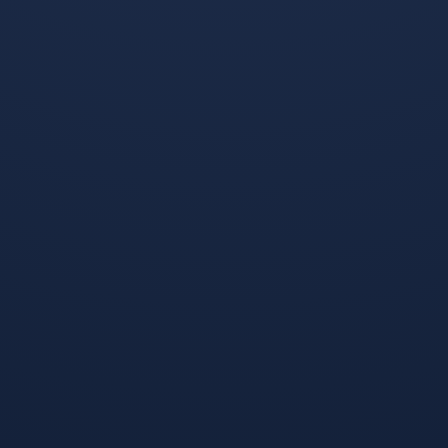
用一场比赛完成了自我救赎，山西队用一场胜利证明了团队的力
为它所展现的精神——无论遭遇多少质疑，只要不放弃，总有
育馆内响起了久违的欢呼，这欢呼不仅为了一场胜利，更为了一
本质的魅力——永远不要低估一颗渴望救赎的心。
注作者和来源；2.本站的原创文章，请转载时务必注明文章作者和来
稿可能会经我们编辑修改或补充。