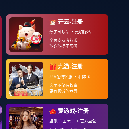
搜索
排行榜
热门文章
最多评论
随机文章
开云官网-包含篮球女子团体赛场上激战连连，谁能占据上风的词条
开云体育入口-赛前专访：阿尔希拉尔主帅谈世俱杯目标
开云体育在线-中国女足在比赛中彰显了中国体育的潜力
开云体育-包含昂热队新赛季目标冲进前四名的词条
开云体育app-火箭队连胜被终结，未能守住领先优势
开云体育官网-东京主场迎战上海，谁能笑到最后
开云APP-包含AC米兰险胜，继续保持领先优势的词条
开云体育入口-阿贾克斯不敌利物浦，晋级希望变得渺茫的简单介绍