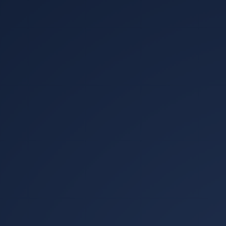
全面压制：山西队的团队篮
哈利伯顿的复苏,点燃了整个山西队的斗志，这支
球。
数据不会说谎：山西队全场助攻32次，比新疆队多
攻得分28分，是对手的两倍还多，这些数字背后
葛昭宝在内线与新疆队大外援周琦的对抗中不落下风
精神，多次在关键时刻抢下进攻篮板；原帅则在外
“我们今晚打的是真正的团队篮球。”杨学增在赛后
且完美地执行了战术。”
战术解析：山西队如何破解
新疆队以其强悍的防守著称,尤其是内线的护框能